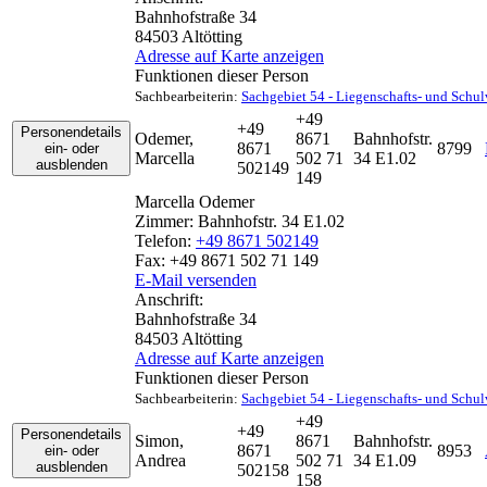
Bahnhofstraße 34
84503
Altötting
Adresse auf Karte anzeigen
Funktionen dieser Person
Sachbearbeiterin
:
Sachgebiet 54 - Liegenschafts- und Schu
+49
+49
Personendetails
Odemer
,
8671
Bahnhofstr.
8671
8799
ein- oder
Marcella
502 71
34 E1.02
ausblenden
502149
149
Marcella
Odemer
Zimmer:
Bahnhofstr. 34 E1.02
Telefon:
+49 8671 502149
Fax:
+49 8671 502 71 149
E-Mail versenden
Anschrift:
Bahnhofstraße 34
84503
Altötting
Adresse auf Karte anzeigen
Funktionen dieser Person
Sachbearbeiterin
:
Sachgebiet 54 - Liegenschafts- und Schu
+49
+49
Personendetails
Simon
,
8671
Bahnhofstr.
8671
8953
ein- oder
Andrea
502 71
34 E1.09
ausblenden
502158
158