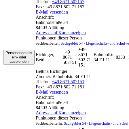
Telefon:
+49 8671 502157
Fax:
+49 8671 502 71 157
E-Mail versenden
Anschrift:
Bahnhofstraße 34
84503
Altötting
Adresse auf Karte anzeigen
Funktionen dieser Person
Sachbearbeiter
:
Sachgebiet 54 - Liegenschafts- und Schulv
+49
+49
Personendetails
Eichinger
,
8671
Bahnhofstr.
8671
8333
ein- oder
Bettina
502 71
34 E1.11
ausblenden
502151
151
Bettina
Eichinger
Zimmer:
Bahnhofstr. 34 E1.11
Telefon:
+49 8671 502151
Fax:
+49 8671 502 71 151
E-Mail versenden
Anschrift:
Bahnhofstraße 34
84503
Altötting
Adresse auf Karte anzeigen
Funktionen dieser Person
Sachbearbeiterin
:
Sachgebiet 54 - Liegenschafts- und Schu