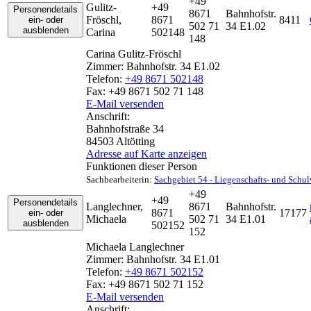
+49
Gulitz-
+49
Personendetails
8671
Bahnhofstr.
Fröschl
,
8671
8411
ein- oder
502 71
34 E1.02
ausblenden
Carina
502148
148
Carina
Gulitz-Fröschl
Zimmer:
Bahnhofstr. 34 E1.02
Telefon:
+49 8671 502148
Fax:
+49 8671 502 71 148
E-Mail versenden
Anschrift:
Bahnhofstraße 34
84503
Altötting
Adresse auf Karte anzeigen
Funktionen dieser Person
Sachbearbeiterin
:
Sachgebiet 54 - Liegenschafts- und Schu
+49
+49
Personendetails
Langlechner
,
8671
Bahnhofstr.
8671
17177
ein- oder
Michaela
502 71
34 E1.01
ausblenden
502152
152
Michaela
Langlechner
Zimmer:
Bahnhofstr. 34 E1.01
Telefon:
+49 8671 502152
Fax:
+49 8671 502 71 152
E-Mail versenden
Anschrift: