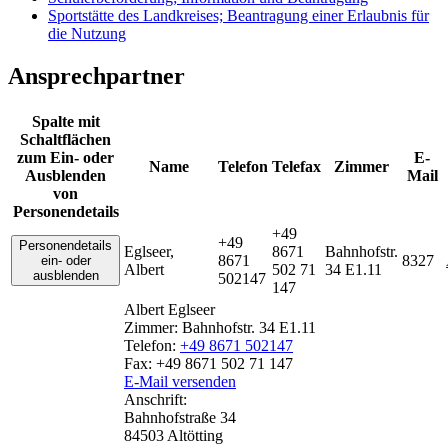
Sportstätte des Landkreises; Beantragung einer Erlaubnis für
die Nutzung
Ansprechpartner
Spalte mit
Schaltflächen
zum Ein- oder
E-
Name
Telefon
Telefax
Zimmer
Ausblenden
Mail
von
Personendetails
+49
+49
Personendetails
Eglseer
,
8671
Bahnhofstr.
8671
8327
ein- oder
Albert
502 71
34 E1.11
ausblenden
502147
147
Albert
Eglseer
Zimmer:
Bahnhofstr. 34 E1.11
Telefon:
+49 8671 502147
Fax:
+49 8671 502 71 147
E-Mail versenden
Anschrift:
Bahnhofstraße 34
84503
Altötting