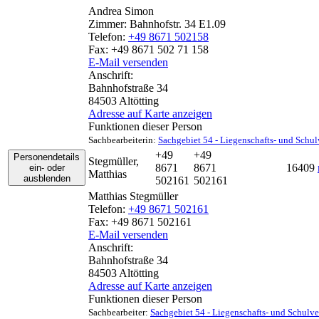
Andrea
Simon
Zimmer:
Bahnhofstr. 34 E1.09
Telefon:
+49 8671 502158
Fax:
+49 8671 502 71 158
E-Mail versenden
Anschrift:
Bahnhofstraße 34
84503
Altötting
Adresse auf Karte anzeigen
Funktionen dieser Person
Sachbearbeiterin
:
Sachgebiet 54 - Liegenschafts- und Schu
+49
+49
Personendetails
Stegmüller
,
8671
8671
16409
ein- oder
Matthias
ausblenden
502161
502161
Matthias
Stegmüller
Telefon:
+49 8671 502161
Fax:
+49 8671 502161
E-Mail versenden
Anschrift:
Bahnhofstraße 34
84503
Altötting
Adresse auf Karte anzeigen
Funktionen dieser Person
Sachbearbeiter
:
Sachgebiet 54 - Liegenschafts- und Schulv