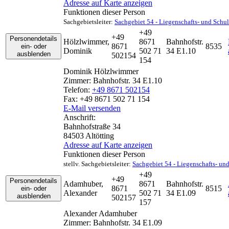
Adresse auf Karte anzeigen
Funktionen dieser Person
Sachgebietsleiter
:
Sachgebiet 54 - Liegenschafts- und Schu
+49
+49
Personendetails
Hölzlwimmer
,
8671
Bahnhofstr.
8671
8535
ein- oder
Dominik
502 71
34 E1.10
ausblenden
502154
154
Dominik
Hölzlwimmer
Zimmer:
Bahnhofstr. 34 E1.10
Telefon:
+49 8671 502154
Fax:
+49 8671 502 71 154
E-Mail versenden
Anschrift:
Bahnhofstraße 34
84503
Altötting
Adresse auf Karte anzeigen
Funktionen dieser Person
stellv. Sachgebietsleiter
:
Sachgebiet 54 - Liegenschafts- un
+49
+49
Personendetails
Adamhuber
,
8671
Bahnhofstr.
8671
8515
ein- oder
Alexander
502 71
34 E1.09
ausblenden
502157
157
Alexander
Adamhuber
Zimmer:
Bahnhofstr. 34 E1.09