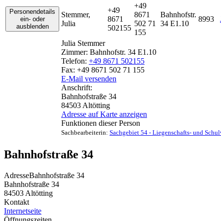
+49
+49
Personendetails
Stemmer
,
8671
Bahnhofstr.
8671
8993
ein- oder
Julia
502 71
34 E1.10
ausblenden
502155
155
Julia
Stemmer
Zimmer:
Bahnhofstr. 34 E1.10
Telefon:
+49 8671 502155
Fax:
+49 8671 502 71 155
E-Mail versenden
Anschrift:
Bahnhofstraße 34
84503
Altötting
Adresse auf Karte anzeigen
Funktionen dieser Person
Sachbearbeiterin
:
Sachgebiet 54 - Liegenschafts- und Schu
Bahnhofstraße 34
Adresse
Bahnhofstraße 34
Bahnhofstraße 34
84503
Altötting
Kontakt
Internetseite
Öffnungszeiten